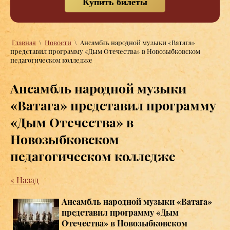
Купить билеты
Главная
\
Новости
\
Ансамбль народной музыки «Ватага»
представил программу «Дым Отечества» в Новозыбковском
педагогическом колледже
Ансамбль народной музыки
«Ватага» представил программу
«Дым Отечества» в
Новозыбковском
педагогическом колледже
« Назад
Ансамбль народной музыки «Ватага»
представил программу «Дым
Отечества» в Новозыбковском