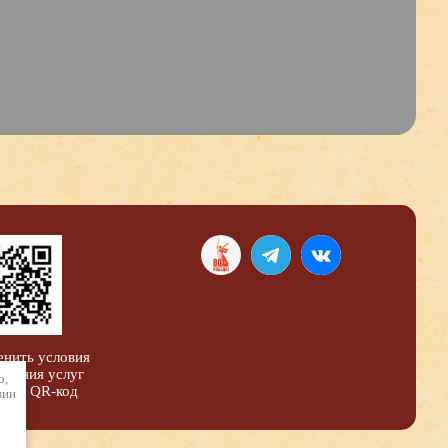
енить условия
вления услуг
о,
уйте QR-код
вии