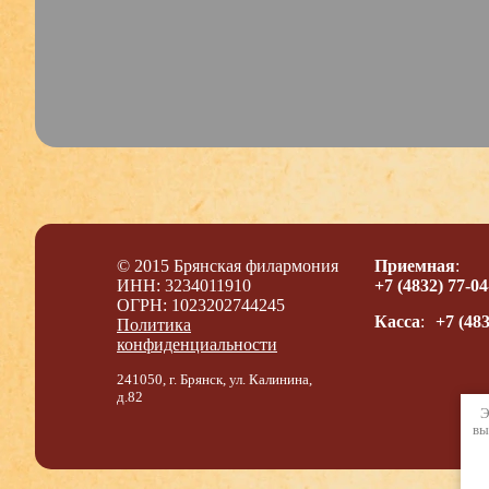
© 2015 Брянская филармония
Приемная
:
ИНН: 3234011910
+7 (4832) 77-04
ОГРН: 1023202744245
Касса
:
+7 (483
Политика
конфиденциальности
241050, г. Брянск, ул. Калинина,
д.82
Э
вы