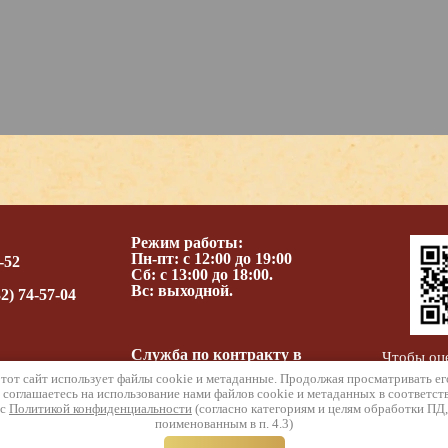
Режим работы:
Пн-пт: с 12:00 до 19:00
-52
Сб: с 13:00 до 18:00.
Вс: выходной.
2) 74-57-04
Служба по контракту в
Чтобы оц
вооруженных силах
предоста
тот сайт использует файлы cookie и метаданные. Продолжая просматривать ег
использ
 соглашаетесь на использование нами файлов cookie и метаданных в соответст
с
Политикой конфиденциальности
(согласно категориям и целям обработки ПД,
поименованным в п. 4.3)