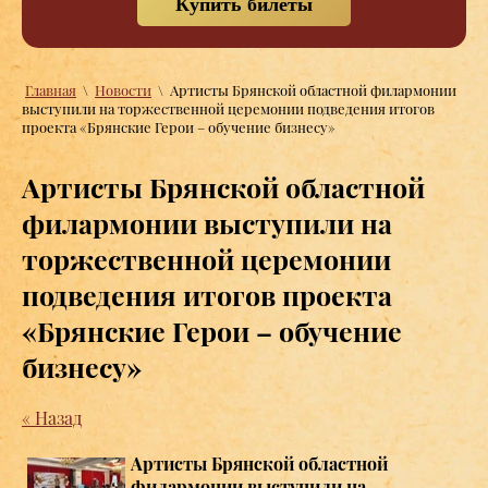
Купить билеты
Главная
\
Новости
\
Артисты Брянской областной филармонии
выступили на торжественной церемонии подведения итогов
проекта «Брянские Герои – обучение бизнесу»
Артисты Брянской областной
филармонии выступили на
торжественной церемонии
подведения итогов проекта
«Брянские Герои – обучение
бизнесу»
« Назад
Артисты Брянской областной
филармонии выступили на